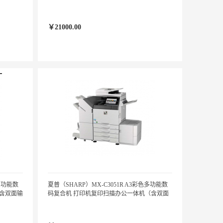
￥21000.00
色多功能数
夏普（SHARP）MX-C3051R A3彩色多功能数
(含双面输
码复合机 打印机复印扫描办公一体机（含双面
输稿器+双层纸盒）彩色激光复印机 **