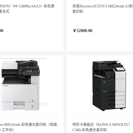
ON）WF-C8690a A4/A3+ 彩色激
京瓷/Kyocera ECOSYS M8224cidn 
墨仓式
复印机
00
￥32000.00
era M8124cidn 彩色激光复印机（双面
柯尼卡美能达（KONICA MINOLTA） B
+工作台）
C300i 彩色激光复印机