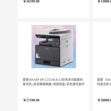
￥26599.00
￥13800.
夏普/SHARP BP-C2521R-B A3彩色多功能数码
夏普（SHA
复合机 (含双面输稿器+双层纸盒) 彩色激光复印
码复合机 
机
稿器+单层
￥27100.00
￥50000.