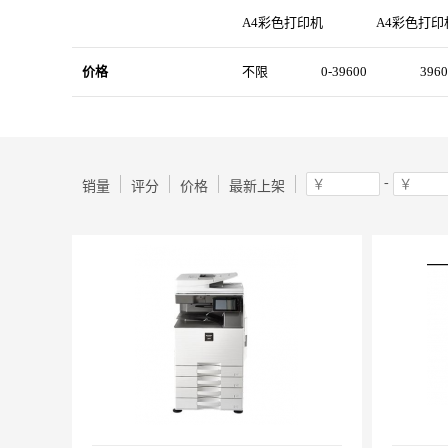
A4彩色打印机
A4彩色打印
价格
不限
0-39600
3960
-
销量
评分
价格
最新上架