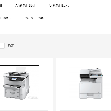
机
A4彩色打印机
A4彩色打印机
1-79999
80000-198000
确定