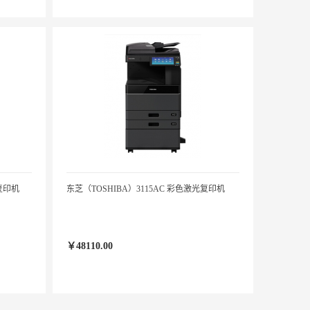
光复印机
东芝（TOSHIBA）3115AC 彩色激光复印机
￥48110.00