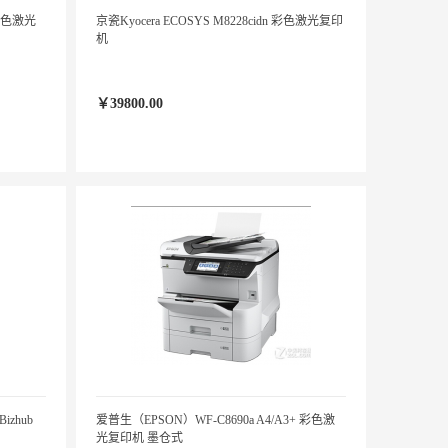
A3彩色激光
京瓷Kyocera ECOSYS M8228cidn 彩色激光复印
机
￥39800.00
izhub
爱普生（EPSON）WF-C8690a A4/A3+ 彩色激
光复印机 墨仓式