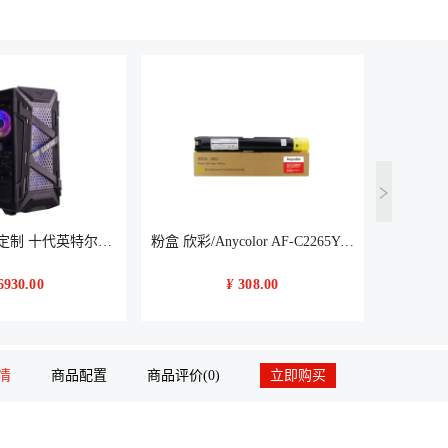
武极华硕TUF定制 十代英特尔酷睿i7 10700游戏台式机电脑主机组装电脑 WIFI6 十代i7 RTX2060 16G 500G M.2
粉盒 欣彩/Anycolor AF-C2265Y 1 12000页 通用耗材 黄色
6930.00
¥
308.00
情
商品配置
商品评价(0)
立即购买