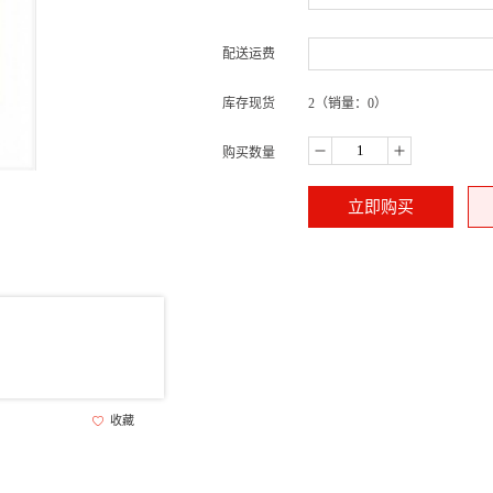
配送运费
库存现货
2
（销量：0）
购买数量
立即购买
收藏