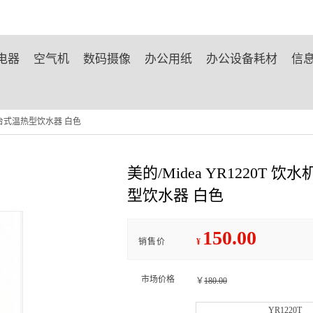
电器
空气机
数码摄像
办公用纸
办公设备耗材
信
迷你台式温热型饮水器 白色
美的/Midea YR1220T
型饮水器 白色
150.00
销售价
¥
市场价格
￥
180.00
YR1220T