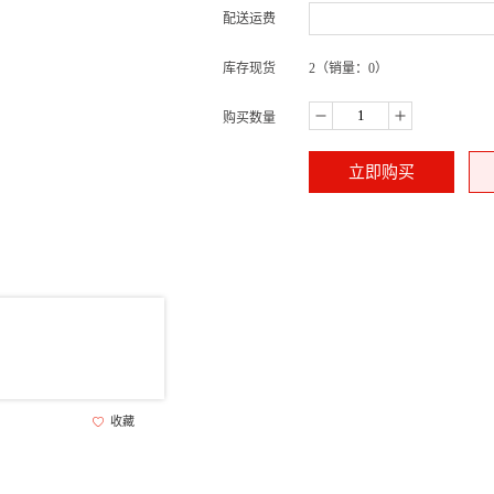
配送运费
库存现货
2
（销量：0）
购买数量
立即购买
收藏