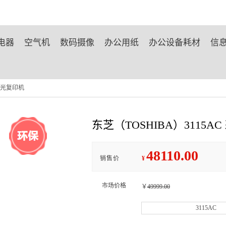
电器
空气机
数码摄像
办公用纸
办公设备耗材
信
色激光复印机
东芝（TOSHIBA）3115
48110.00
销售价
¥
市场价格
￥
49999.00
3115AC